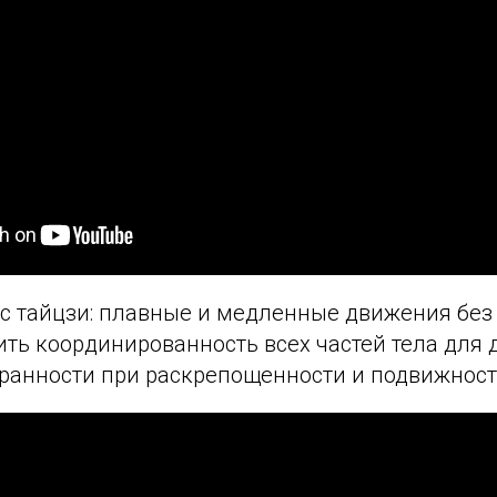
 тайцзи: плавные и медленные движения без
ить координированность всех частей тела для
бранности при раскрепощенности и подвижност