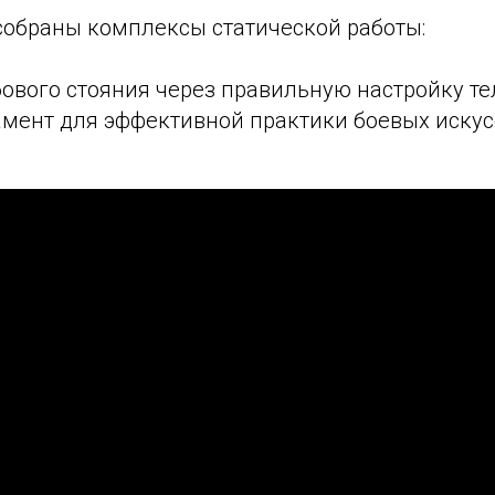
 собраны комплексы статической работы:
ового стояния через правильную настройку тел
амент для эффективной практики боевых искус