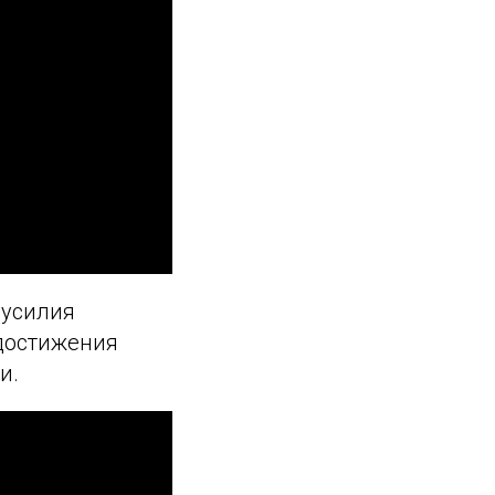
 усилия
 достижения
и.