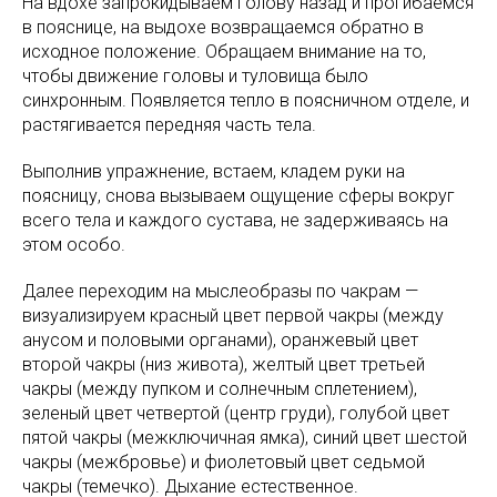
На вдохе запрокидываем голову назад и прогибаемся
в пояснице, на выдохе возвращаемся обратно в
исходное положение. Обращаем внимание на то,
чтобы движение головы и туловища было
синхронным. Появляется тепло в поясничном отделе, и
растягивается передняя часть тела.
Выполнив упражнение, встаем, кладем руки на
поясницу, снова вызываем ощущение сферы вокруг
всего тела и каждого сустава, не задерживаясь на
этом особо.
Далее переходим на мыслеобразы по чакрам —
визуализируем красный цвет первой чакры (между
анусом и половыми органами), оранжевый цвет
второй чакры (низ живота), желтый цвет третьей
чакры (между пупком и солнечным сплетением),
зеленый цвет четвертой (центр груди), голубой цвет
пятой чакры (межключичная ямка), синий цвет шестой
чакры (межбровье) и фиолетовый цвет седьмой
чакры (темечко). Дыхание естественное.