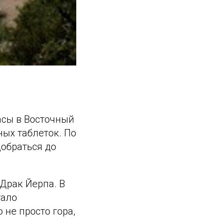
асы в Восточный
ных таблеток. По
добраться до
Драк Йерпа. В
тало
 не просто гора,