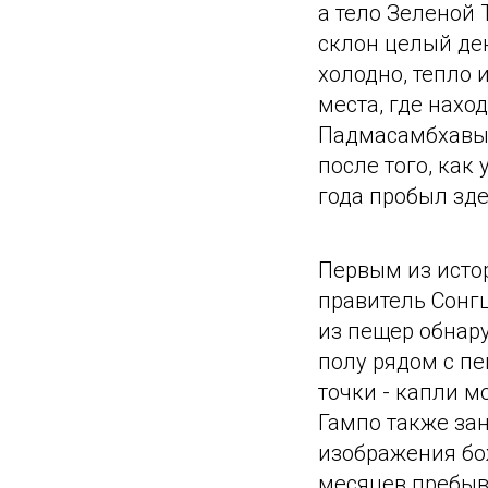
а тело Зеленой 
склон целый ден
холодно, тепло 
места, где нах
Падмасамбхавы.
после того, как
года пробыл зде
Первым из исто
правитель Сонгце
из пещер обнару
полу рядом с пе
точки - капли м
Гампо также за
изображения бо
месяцев пребыв