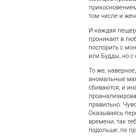
прикосновением 
том числе и же
И каждая пещер
проникает в люб
поспорить с мон
или Будды, но с
То же, наверно
аномальные маг
сбиваются, и ин
проанализироват
правильно. Чувс
Оказываясь пер
времени, так те
подольше, по пр