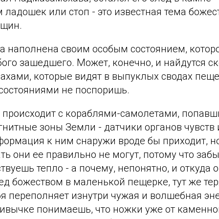
ладошек или стоп - это известная тема божест
нщин.
а наполнена своим особым состоянием, которо
ого зашедшего. Может, конечно, и найдутся с
ахами, которые видят в выпуклых сводах пеще
 состояниями не поспоришь.
е, происходит с кораблями-самолетами, попавш
нитные зоны Земли - датчики органов чувств 
формация к ним снаружи вроде бы приходит, н
ь они ее правильно не могут, потому что забы
твуешь тепло - а почему, непонятно, и откуда о
ед божеством в маленькой пещерке, тут же те
бя переполняет изнутри чужая и волшебная эн
ивычке понимаешь, что ножки уже от каменног