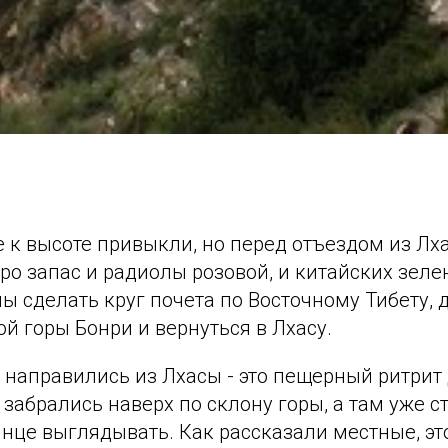
 к высоте привыкли, но перед отъездом из Лх
ро запас и радиолы розовой, и китайских зеле
 сделать круг почета по Восточному Тибету, 
й горы Бонри и вернуться в Лхасу.
 направились из Лхасы - это пещерный ритрит 
забрались наверх по склону горы, а там уже с
це выглядывать. Как рассказали местные, это