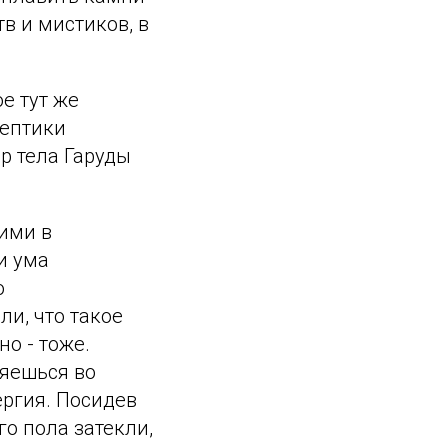
в и мистиков, в
е тут же
кептики
р тела Гаруды
ими в
и ума
о
ли, что такое
но - тоже.
ряешься во
ергия. Посидев
о пола затекли,