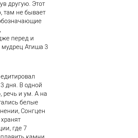
ув другую. Этот
, там не бывает
, обозначающие
,
дже перед и
е мудрец Атиша 3
медитировал
 3 дня. В одной
речь и ум. А на
стались белые
инении, Сонгцен
 хранят
ии, где 7
 плавить камни