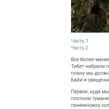
Часть 1
Часть 2
Все более-менее
Тибет набрали п
плану мы должны
Байи и священно
Первое, куда мы
плотном тумане 
понемножку солн