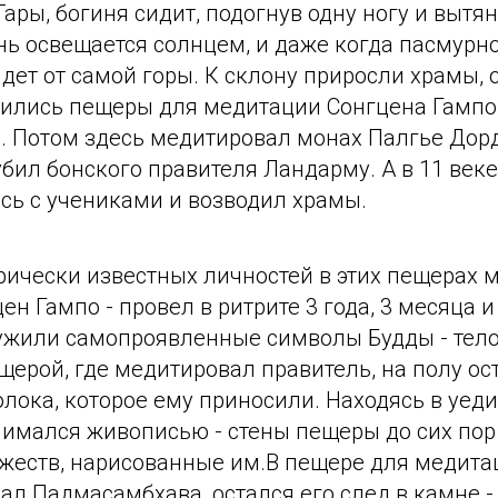
Тары, богиня сидит, подогнув одну ногу и вытян
ь освещается солнцем, и даже когда пасмурно
идет от самой горы. К склону приросли храмы
одились пещеры для медитации Сонгцена Гампо
 Потом здесь медитировал монах Палгье Дор
 убил бонского правителя Ландарму. А в 11 век
сь с учениками и возводил храмы.
рически известных личностей в этих пещерах 
н Гампо - провел в ритрите 3 года, 3 месяца и
жили самопроявленные символы Будды - тело, 
щерой, где медитировал правитель, на полу о
олока, которое ему приносили. Находясь в уед
нимался живописью - стены пещеры до сих пор
жеств, нарисованные им.В пещере для медитац
ал Падмасамбхава, остался его след в камне -