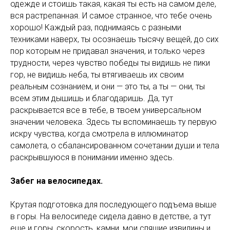
одежде и стоишь такая, какая ты есть на самом деле,
вся растрепанная. И самое странное, что тебе очень
хорошо! Каждый раз, поднимаясь с разными
техниками наверх, ты осознаешь тысячу вещей, до сих
пор которым не придавал значения, и только через
трудности, через чувство победы ты видишь не пики
гор, не видишь неба, ты втягиваешь их своим
реальным сознанием, и они — это ты, а ты — они, ты
всем этим дышишь и благодаришь. Да, тут
раскрывается все в тебе, в твоем универсальном
значении человека. Здесь ты вспоминаешь ту первую
искру чувства, когда смотрела в иллюминатор
самолета, о сбалансированном сочетании души и тела
раскрывшуюся в понимании именно здесь.
Забег на велосипедах.
Крутая подготовка для последующего подъема выше
в горы. На велосипеде сидела давно в детстве, а тут
еще и горы, скорость, камни, мои спящие извилины и