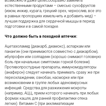
возможно и даже целесообразно заменить
естественными продуктами – смесью сухофруктов
(изюм, инжир, курага, грецкий орех, чернослив, все это
в равных пропорциях измельчить и добавить мед) –
лучшая поддержка для сердечной мышцы в период
подготовки и в самой поездке.
Что должно быть в походной аптечке:
Ацетазоламид (диакарб, диамокс), аспаркам или
панангин (они принимаются совместно с диакарбом),
ибупрофен или солпадеин (хорошо снимают головную
боль при начальных симптомах горной болезни).
Противопростудные препараты, иммуномодуляторы
(анаферон) следует начинать принимать сразу же при
переохлаждении, ознобах, насморке или при
возникновении в группе любых аденовирусных
инфекций. Средства для разжижения мокроты
(например, АЦЦ, прием которого начинать при любых
формах кашля, для ранней профилактики отека
легких). Витамин С (при акклиматизации