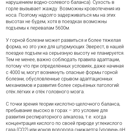
нарушением водно-солевого баланса). Сухость в
горле вызывает жажду. Возможны кровотечения из
носа. Поэтому надолго задерживаться мы на этих
высотах не будем, хотя в поездках возможны
подъемы к перевалам 5600м.
У горной болезни может развиться и более тяжелая
форма, но это уже для штурмующих Эверест, в нашей
поездке подъем на серьезную высоту не планируется.
Тем не менее, важно соблюдать правила адаптации,
потому что при определённых условиях, даже начиная
с 4000 м, могут возникнуть опасные формы горной
болезни, обусловленные срывом адаптационных
механизмов и развития более серьёзных патологий:
отёк лёгких и отёк головного мозга.
С точки зрения теории кислотно-щелочного баланса,
пребывание высоко в горах – это условие для
развития респираторного алкалоза, т.е. когда
концентрация кислого по своей природе углекислого
газа (СО2) или ионов водорода снижается (уровень pH