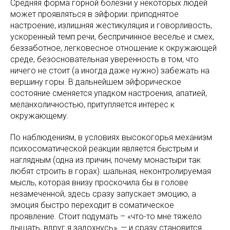
Средняя форма горной болезни у некоторых людей
может проявляться в эйфории: приподнятое
настроение, излишняя жестикуляция и говорливость,
ускоренный темп речи, беспричинное веселье и смех,
беззаботное, легковесное отношение к окружающей
среде, безосновательная уверенность в том, что
ничего не стоит (а иногда даже нужно) забежать на
вершину горы. В дальнейшем эйфорическое
состояние сменяется упадком настроения, апатией,
меланхоличностью, притупляется интерес к
окружающему.
По наблюдениям, в условиях высокогорья механизм
психосоматической реакции является быстрым и
наглядным (одна из причин, почему монастыри так
любят строить в горах): шальная, неконтролируемая
мысль, которая внизу проскочила бы в голове
незамеченной, здесь сразу запускает эмоцию, а
эмоция быстро переходит в соматическое
проявление. Стоит подумать – «что-то мне тяжело
дышать, вдруг я задохнусь», — и сразу становится