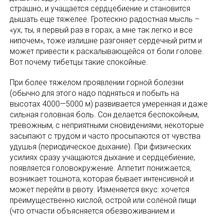
страшно, и учащается сердцебиение и становится
дышать еще тяжелее. Гротескно радостная мысль –
«ух, ты, я первый раз в горах, а мне так легко и все
нипочем», тоже излишне разгоняет сердечный ритм и
может привести к раскалывающейся от боли голове.
Вот почему тибетцы такие спокойные.
При более тяжелом проявлении горной болезни
(обычно для этого надо подняться и побыть на
высотах 4000—5000 м) развивается умеренная и даже
сильная головная боль. Сон делается беспокойным,
тревожным, с неприятными сновидениями, некоторые
засыпают с трудом и часто просыпаются от чувства
удушья (периодическое дыхание). При физических
усилиях сразу учащаются дыхание и сердцебиение,
появляется головокружение. Аппетит понижается,
возникает тошнота, которая бывает интенсивной и
может перейти в рвоту. Изменяется вкус: хочется
преимущественно кислой, острой или солёной пищи
(что отчасти объясняется обезвоживанием и