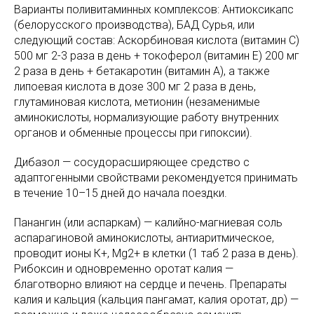
Варианты поливитаминных комплексов: Антиоксикапс
(белорусского производства), БАД Сурья, или
следующий состав: Аскорбиновая кислота (витамин С)
500 мг 2-3 раза в день + токоферол (витамин Е) 200 мг
2 раза в день + бетакаротин (витамин А), а также
липоевая кислота в дозе 300 мг 2 раза в день,
глутаминовая кислота, метионин (незаменимые
аминокислоты, нормализующие работу внутренних
органов и обменные процессы при гипоксии).
Дибазол — сосудорасширяющее средство с
адаптогенными свойствами рекомендуется принимать
в течение 10–15 дней до начала поездки.
Панангин (или аспаркам) — калийно-магниевая соль
аспарагиновой аминокислоты, антиаритмическое,
проводит ионы К+, Mg2+ в клетки (1 таб 2 раза в день).
Рибоксин и одновременно оротат калия —
благотворно влияют на сердце и печень. Препараты
калия и кальция (кальция пангамат, калия оротат, др) —