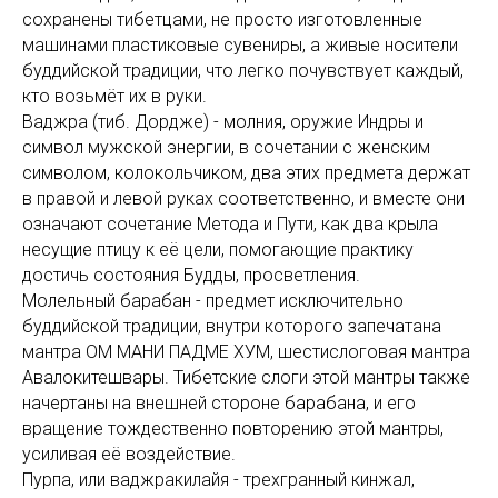
сохранены тибетцами, не просто изготовленные
машинами пластиковые сувениры, а живые носители
буддийской традиции, что легко почувствует каждый,
кто возьмёт их в руки.
Ваджра (тиб. Дордже) - молния, оружие Индры и
символ мужской энергии, в сочетании с женским
символом, колокольчиком, два этих предмета держат
в правой и левой руках соответственно, и вместе они
означают сочетание Метода и Пути, как два крыла
несущие птицу к её цели, помогающие практику
достичь состояния Будды, просветления.
Молельный барабан - предмет исключительно
буддийской традиции, внутри которого запечатана
мантра ОМ МАНИ ПАДМЕ ХУМ, шестислоговая мантра
Авалокитешвары. Тибетские слоги этой мантры также
начертаны на внешней стороне барабана, и его
вращение тождественно повторению этой мантры,
усиливая её воздействие.
Пурпа, или ваджракилайя - трехгранный кинжал,