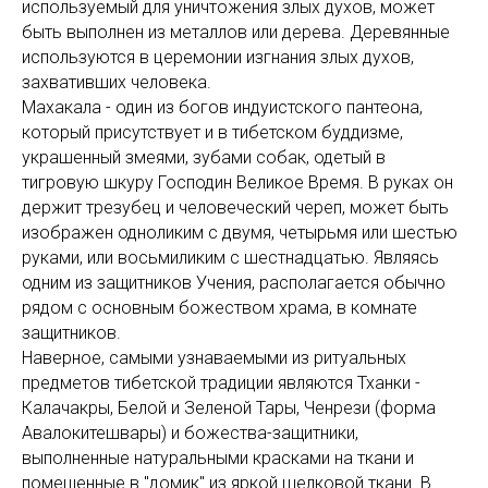
используемый для уничтожения злых духов, может
быть выполнен из металлов или дерева. Деревянные
используются в церемонии изгнания злых духов,
захвативших человека.
Махакала - один из богов индуистского пантеона,
который присутствует и в тибетском буддизме,
украшенный змеями, зубами собак, одетый в
тигровую шкуру Господин Великое Время. В руках он
держит трезубец и человеческий череп, может быть
изображен одноликим с двумя, четырьмя или шестью
руками, или восьмиликим с шестнадцатью. Являясь
одним из защитников Учения, располагается обычно
рядом с основным божеством храма, в комнате
защитников.
Наверное, самыми узнаваемыми из ритуальных
предметов тибетской традиции являются Тханки -
Калачакры, Белой и Зеленой Тары, Ченрези (форма
Авалокитешвары) и божества-защитники,
выполненные натуральными красками на ткани и
помещенные в "домик" из яркой шелковой ткани. В