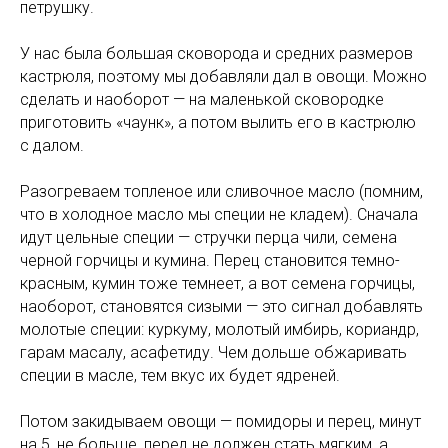
петрушку.
У нас была большая сковорода и средних размеров
кастрюля, поэтому мы добавляли дал в овощи. Можно
сделать и наоборот — на маленькой сковородке
приготовить «чаунк», а потом вылить его в кастрюлю
с далом.
Разогреваем топленое или сливочное масло (помним,
что в холодное масло мы специи не кладем). Сначала
идут цельные специи — стручки перца чили, семена
черной горчицы и кумина. Перец становится темно-
красным, кумин тоже темнеет, а вот семена горчицы,
наоборот, становятся сизыми — это сигнал добавлять
молотые специи: куркуму, молотый имбирь, кориандр,
гарам масалу, асафетиду. Чем дольше обжаривать
специи в масле, тем вкус их будет ядреней.
Потом закидываем овощи — помидоры и перец, минут
на 5, не больше, перед не должен стать мягким, а