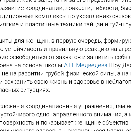
азвитие координации, ловкости, гибкости, быс
радиционные комплексы по укреплению связок
 мягкие и пластичные техники тайцзи и туй-шоу
иты для женщин, в первую очередь, формиру
ю устойчивость и правильную реакцию на агр
ие освободиться от захватов и защитить себя о
оена на основе школы
А.Н. Медведева
Шоу Дао
 не на развитии грубой физической силы, а на
и сохранить свою жизнь и здоровье в неблаго
пасных ситуациях.
сложные координационные упражнения, тем н
 устойчивого однонаправленного внимания, а
 поверхность и показывает женщине объективн
психического здоровья, накопившиеся блоки, 