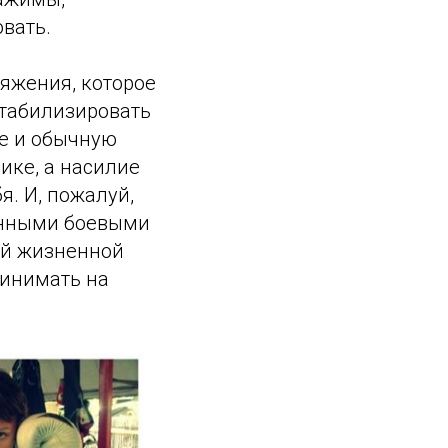
вать.
яжения, которое
стабилизировать
е и обычную
ике, а насилие
. И, пожалуй,
онными боевыми
ой жизненной
ринимать на