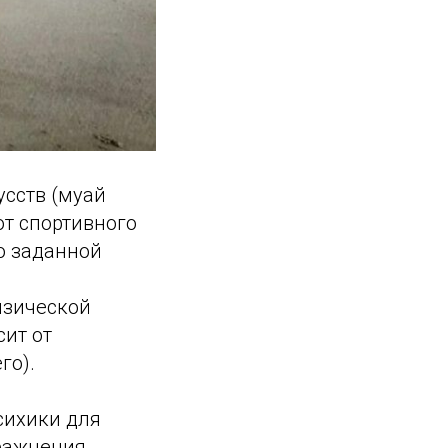
усств (муай
от спортивного
о заданной
изической
сит от
го).
сихики для
пражнения