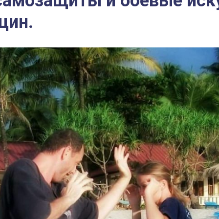
самозащиты и боевые иск
щин.