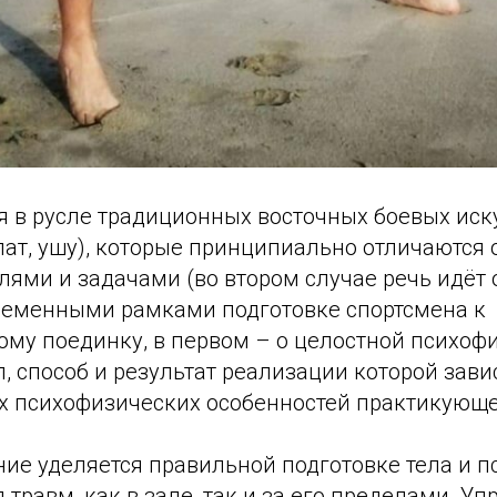
я в русле традиционных восточных боевых иск
лат, ушу), которые принципиально отличаются 
ями и задачами (во втором случае речь идёт 
еменными рамками подготовке спортсмена к
ому поединку, в первом – о целостной психоф
п, способ и результат реализации которой зави
 психофизических особенностей практикующе
ие уделяется правильной подготовке тела и п
травм, как в зале, так и за его пределами. У