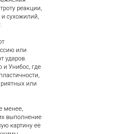
троту реакции,
 и сухожилий,
.
ют
ессию или
т ударов.
 и Унибос, где
 пластичности,
приятных или
е менее,
 их выполнение
ую картину её
зажимы,