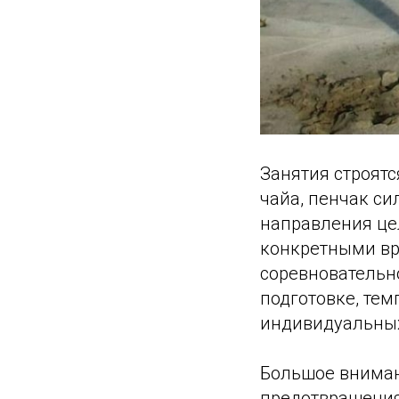
Занятия строятс
чайа, пенчак си
направления цел
конкретными вр
соревновательн
подготовке, тем
индивидуальных
Большое вниман
предотвращения 