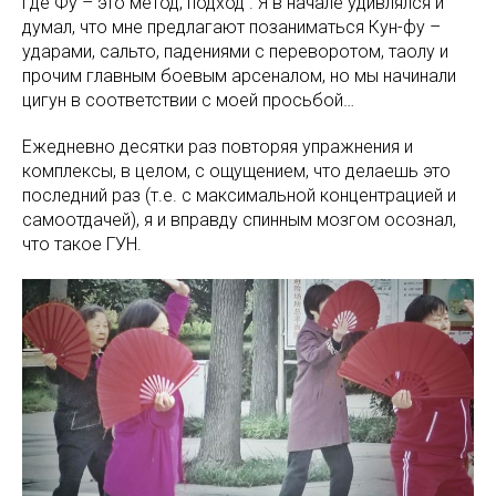
где Фу – это метод, подход . Я в начале удивлялся и
думал, что мне предлагают позаниматься Кун-фу –
ударами, сальто, падениями с переворотом, таолу и
прочим главным боевым арсеналом, но мы начинали
цигун в соответствии с моей просьбой…
Ежедневно десятки раз повторяя упражнения и
комплексы, в целом, с ощущением, что делаешь это
последний раз (т.е. с максимальной концентрацией и
самоотдачей), я и вправду спинным мозгом осознал,
что такое ГУН.