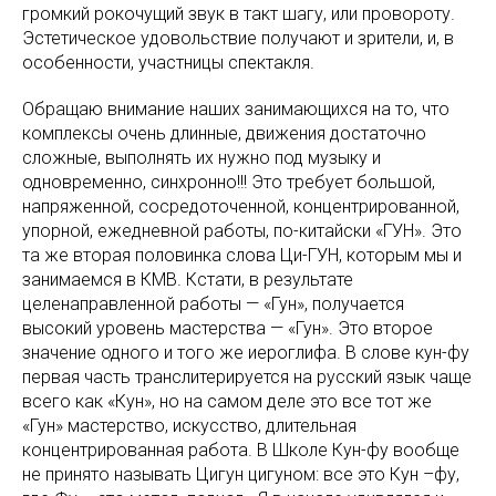
громкий рокочущий звук в такт шагу, или провороту.
Эстетическое удовольствие получают и зрители, и, в
особенности, участницы спектакля.
Обращаю внимание наших занимающихся на то, что
комплексы очень длинные, движения достаточно
сложные, выполнять их нужно под музыку и
одновременно, синхронно!!! Это требует большой,
напряженной, сосредоточенной, концентрированной,
упорной, ежедневной работы, по-китайски «ГУН». Это
та же вторая половинка слова Ци-ГУН, которым мы и
занимаемся в КМВ. Кстати, в результате
целенаправленной работы — «Гун», получается
высокий уровень мастерства — «Гун». Это второе
значение одного и того же иероглифа. В слове кун-фу
первая часть транслитерируется на русский язык чаще
всего как «Кун», но на самом деле это все тот же
«Гун» мастерство, искусство, длительная
концентрированная работа. В Школе Кун-фу вообще
не принято называть Цигун цигуном: все это Кун –фу,