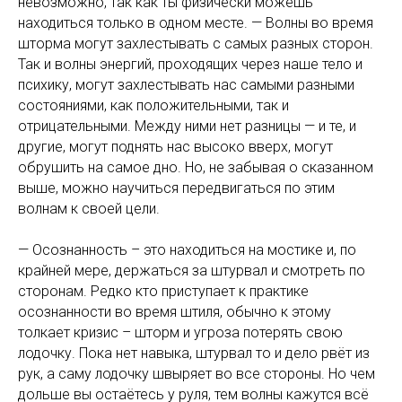
невозможно, так как ты физически можешь
находиться только в одном месте. — Волны во время
шторма могут захлестывать с самых разных сторон.
Так и волны энергий, проходящих через наше тело и
психику, могут захлестывать нас самыми разными
состояниями, как положительными, так и
отрицательными. Между ними нет разницы — и те, и
другие, могут поднять нас высоко вверх, могут
обрушить на самое дно. Но, не забывая о сказанном
выше, можно научиться передвигаться по этим
волнам к своей цели.
— Осознанность – это находиться на мостике и, по
крайней мере, держаться за штурвал и смотреть по
сторонам. Редко кто приступает к практике
осознанности во время штиля, обычно к этому
толкает кризис – шторм и угроза потерять свою
лодочку. Пока нет навыка, штурвал то и дело рвёт из
рук, а саму лодочку швыряет во все стороны. Но чем
дольше вы остаётесь у руля, тем волны кажутся всё