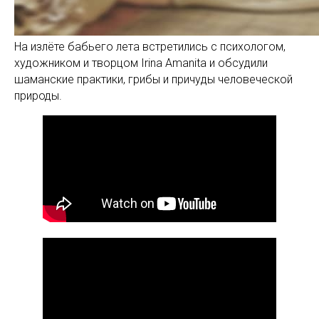
На излёте бабьего лета встретились с психологом,
художником и творцом Irina Amаnita и обсудили
шаманские практики, грибы и причуды человеческой
природы.