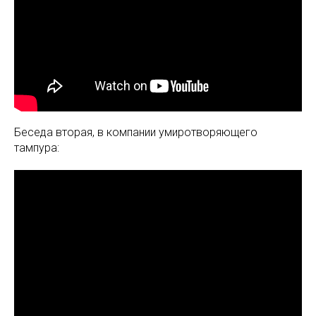
Беседа вторая, в компании умиротворяющего
тампура: