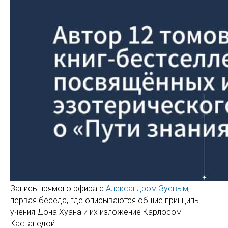
Запись прямого эфира с
Александром Зуевым
,
первая беседа, где описываются общие принципы
учения Дона Хуана и их изложение Карлосом
Кастанедой.