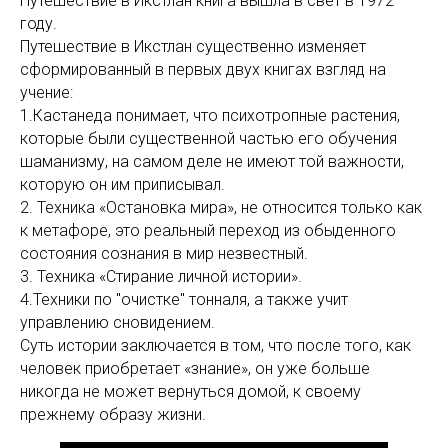
Путешествие в Икстлан книга вышла в свет в 1972
году.
Путешествие в Икстлан существенно изменяет
сформированный в первых двух книгах взгляд на
учение:
1.Кастанеда понимает, что психотропные растения,
которые были существенной частью его обучения
шаманизму, на самом деле не имеют той важности,
которую он им приписывал.
2. Техника «Остановка мира», не относится только как
к метафоре, это реальный переход из обыденного
состояния сознания в мир незвестный.
3. Техника «Стирание личной истории».
4.Техники по "очистке" тонналя, а также учит
управлению сновидением.
Суть истории заключается в том, что после того, как
человек приобретает «знание», он уже больше
никогда не может вернуться домой, к своему
прежнему образу жизни.