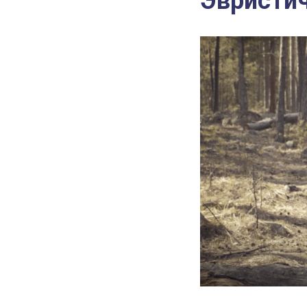
Эвристич