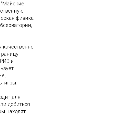
я "Майские
ественную
ческая физика
бсерватории,
я качественно
 границу
ТРИЗ и
льзует
ие,
ы игры.
одит для
или добиться
ом находят