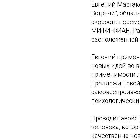
Евгений Мартак
Встречи", облад
скорость перем
МИФИ-ФИАН. Раб
расположенной 
Евгений примен
новых идей во в
применимости л
предложил свой 
самовоспроизво
психологический
Проводит эврист
человека, котор
качественно нов