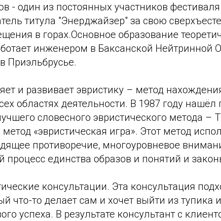
ов - один из постоянных участников фестивал
атель титула "Энерджайзер" за свою сверхъест
ещения в горах.Основное образование теорети
отает инженером в Баксанской Нейтринной О
в Приэльбрусье.
яет и развивает эвристику – метод нахождени
сех областях деятельности. В 1987 году нашёл
учшего словесного эвристического метода – 
метод «эвристическая игра». Этот метод испо
дящее противоречие, многоуровневое вниман
 процесс единства образов и понятий и закон
ические консультации. Эта консультация подх
ый что-то делает сам и хочет выйти из тупика 
ого успеха. В результате консультант с клиент