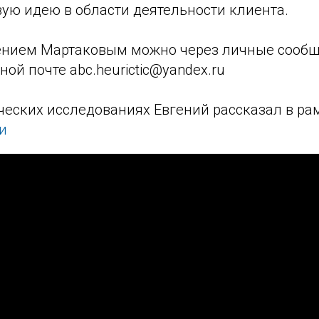
ую идею в области деятельности клиента.
гением Мартаковым можно через личные сооб
ной почте abc.heurictic@yandex.ru
ческих исследованиях Евгений рассказал в ра
и