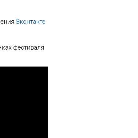
щения
Вконтакте
мках фестиваля