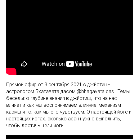
Прямой эфир от 3 сентября 2021 с джйотиш-
астрологом Бхагавата дасом @bhagavata.das . Темы
беседы: о глубине знания в джйотиш, что на нас
влияет и как мы воспринимаем влияние, механизм
кармы и то, как мы его чувствуем. О настоящей йоге и
настоящих йогах. сколько асан нужно выполнить,
чтобы достичь цели йоги.