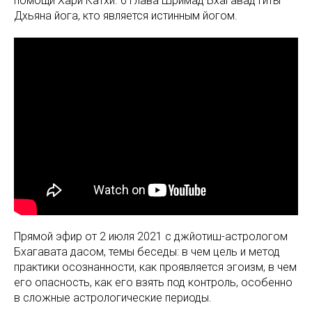
помощи Хари Катхи. 6 глава Шримад Бхагавад Гиты
Дхьяна йога, кто является истинным йогом.
Прямой эфир от 2 июля 2021 с джйотиш-астрологом
Бхагавата дасом, темы беседы: в чем цель и метод
практики осознанности, как проявляется эгоизм, в чем
его опасность, как его взять под контроль, особенно
в сложные астрологические периоды.