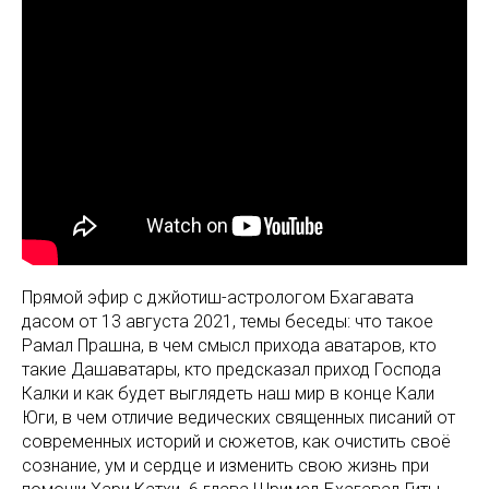
Прямой эфир с джйотиш-астрологом Бхагавата
дасом от 13 августа 2021, темы беседы: что такое
Рамал Прашна, в чем смысл прихода аватаров, кто
такие Дашаватары, кто предсказал приход Господа
Калки и как будет выглядеть наш мир в конце Кали
Юги, в чем отличие ведических священных писаний от
современных историй и сюжетов, как очистить своё
сознание, ум и сердце и изменить свою жизнь при