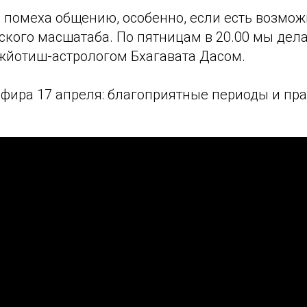
 помеха общению, особенно, если есть возмож
ского масшатаба. По пятницам в 20.00 мы дел
джйотиш-астрологом Бхагавата Дасом.
эфира 17 апреля: благоприятные периоды и пра