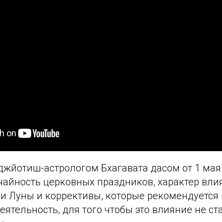
джйотиш-астрологом Бхагавата дасом от 1 мая 
чайность церковных праздников, характер вли
и Луны и коррективы, которые рекомендуется 
ятельность, для того чтобы это влияние не ст